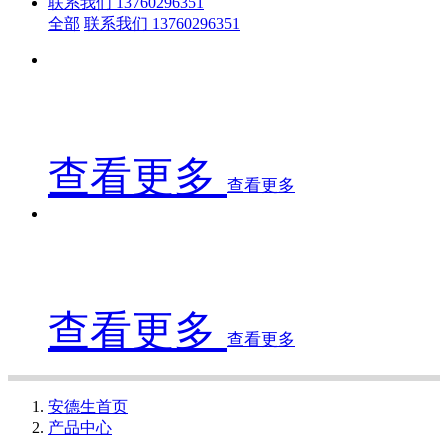
联系我们 13760296351
全部
联系我们 13760296351
查看更多
查看更多
查看更多
查看更多
安德生首页
产品中心