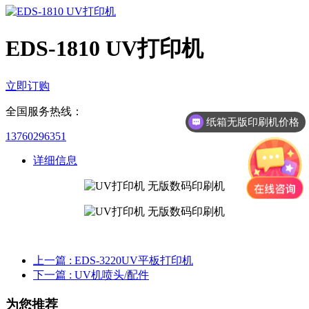
EDS-1810 UV打印机
立即订购
全国服务热线：
纸箱无版印刷机价格
13760296351
详细信息
上一篇
: EDS-3220UV平板打印机
下一篇
: UV机喷头/配件
为您推荐