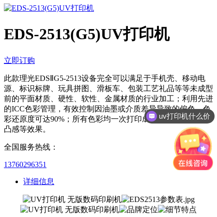
EDS-2513(G5)UV打印机
立即订购
此款理光EDSⅡG5-2513设备完全可以满足于手机壳、移动电
源、标识标牌、玩具拼图、滑板车、包装工艺礼品等等未成型
前的平面材质、硬性、软性、金属材质的行业加工；利用先进
的ICC色彩管理，有效控制因油墨或介质差异导致的偏色，色
uv打印机什么价
彩还原度可达90%；所有色彩均一次打印成型，可打印浮雕凹
凸感等效果。
全国服务热线：
13760296351
详细信息