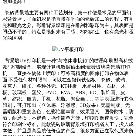
附加值高！
瓷砖背景墙主要有两种工艺划分，第一种便是常见的平面幻
彩背景墙，平面幻彩是指直接在平面的瓷砖加工的过程，有亮
光和哑光之分。彩雕背景墙即是在雕刻和彩印为主，其表面是
凹凸不平的，特点是摸起来有手感，栩栩如生，也有亮光和哑
光的区别
背景墙UV打印机是一种“与物体非接触”的喷墨印刷型高科技
数码印制设备。实现计算机数据输出到;瓷砖玻璃背景墙打印
机——直接在物体上喷印！可将高精度的图像打印在物体表
面,不受任何材料限制，可以在金银铜铁铝板、瓷砖、玻璃、
亚克力、纽扣、各种外壳、KT挂板、水晶材质、石材、木
板、玻璃板、塑胶、PVC、EVA、ABS、PC、装饰画、皮
革、纺织、服装、手机、花瓶、陶瓷画……等等表面进行彩色
印刷，可打印出（立体感、浮雕感、3D效果）无需制版、无
需晒版和重复套色，色彩艳丽丰富，效果逼真，图像防水，防
晒，耐磨损，不褪色，操作简单方便，印刷图像速度快，完全
符合印刷业标准。此款瓷砖玻璃背景墙打印机省人工，投入成
本低，并且是高品质低价位的产品，很多方面正在取代原来所