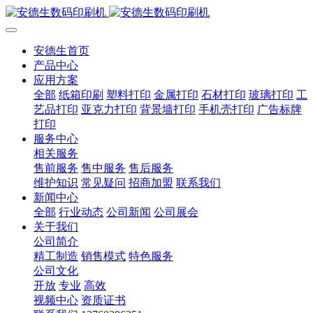
安德生首页
产品中心
应用方案
全部
纸箱印刷
塑料打印
金属打印
石材打印
玻璃打印
工
艺品打印
亚克力打印
背景墙打印
手机壳打印
广告标牌
打印
服务中心
相关服务
售前服务
售中服务
售后服务
维护知识
常见疑问
招商加盟
联系我们
新闻中心
全部
行业动态
公司新闻
公司展会
关于我们
公司简介
精工制造
销售模式
特色服务
公司文化
开放
专业
高效
视频中心
资质证书