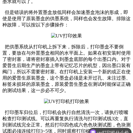
墨水就可以了。
但是错误的将外置墨盒放低同样会加速墨盒泡沫的形成，即
使是使用了原装墨盒的供墨系统，同样也会发生故障。排除这
种故障，可以按以下步骤操作：
把供墨系统从打印机上拆下来，拆除后，打印墨盒不要倒
置，要放在与外置墨盒相同的水平面上。如果在初安装时使用
了密封塞，请将密封塞插入到墨盒底部的每个出墨口内。对于
爱普生后期生产的墨盒上带有记忆芯片的机型，因出墨口装有
阀门，所以不需要密封塞。在打印机上安装一个新的或正在使
用的爱普生原装墨盒，这个墨盒必须是未开过孔、未注过墨、
标签未损坏的原装墨盒，原装爱普生墨盒在测试时能保证正确
的测试结果，这一步必不可少。
打印墨车归位后，打印机会执行自然清洗一次，请执行喷嘴
检查打印测试线。可以再重复执行清洗与打印测试线3次，直
到测试线完全正常。然后打印四色或六色色块测试图，色块测
试图必须连续打印3~5张，同时观察打印机工作是否正常。如
uv打印机什么价