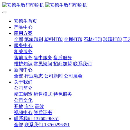
安德生首页
产品中心
应用方案
全部
纸箱印刷
塑料打印
金属打印
石材打印
玻璃打印
工
服务中心
相关服务
售前服务
售中服务
售后服务
维护知识
常见疑问
招商加盟
联系我们
新闻中心
全部
行业动态
公司新闻
公司展会
关于我们
公司简介
精工制造
销售模式
特色服务
公司文化
开放
专业
高效
视频中心
资质证书
联系我们 13760296351
全部
联系我们 13760296351