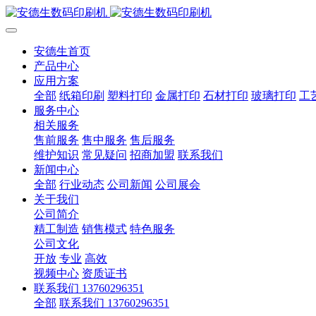
安德生首页
产品中心
应用方案
全部
纸箱印刷
塑料打印
金属打印
石材打印
玻璃打印
工
服务中心
相关服务
售前服务
售中服务
售后服务
维护知识
常见疑问
招商加盟
联系我们
新闻中心
全部
行业动态
公司新闻
公司展会
关于我们
公司简介
精工制造
销售模式
特色服务
公司文化
开放
专业
高效
视频中心
资质证书
联系我们 13760296351
全部
联系我们 13760296351