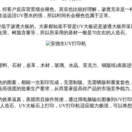
，经客户反应背景墙会褪色。其实也比较好理解，渗透无非是一
性远远没UV墨水的强，所以时间长会褪色也属于正常。
要低于渗透大板的。大家都知道不管是UV大板还是渗透大板所采
滑、树脂含量等，所以所采用的基材一般是70左右的人造石。
、塑料、石材，皮革，木材，玻璃、水晶、亚克力、铜版纸)表面
色的图案，都能一次彩印完成，无需制版、无需晒版和重复套色
业高强度的批量生产要求，从而显著提高你产品的市场竞争能力
效果逼真，美观而且操作简便，通过用电脑输出图像到UV打印
人造石、UV大板石上打印，UV打印机适应能力极强，可以将