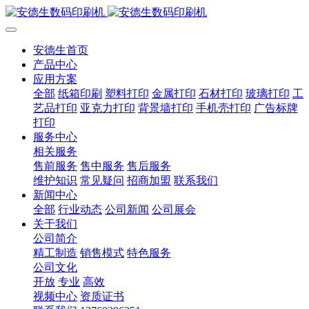
安德生首页
产品中心
应用方案
全部
纸箱印刷
塑料打印
金属打印
石材打印
玻璃打印
工
艺品打印
亚克力打印
背景墙打印
手机壳打印
广告标牌
打印
服务中心
相关服务
售前服务
售中服务
售后服务
维护知识
常见疑问
招商加盟
联系我们
新闻中心
全部
行业动态
公司新闻
公司展会
关于我们
公司简介
精工制造
销售模式
特色服务
公司文化
开放
专业
高效
视频中心
资质证书