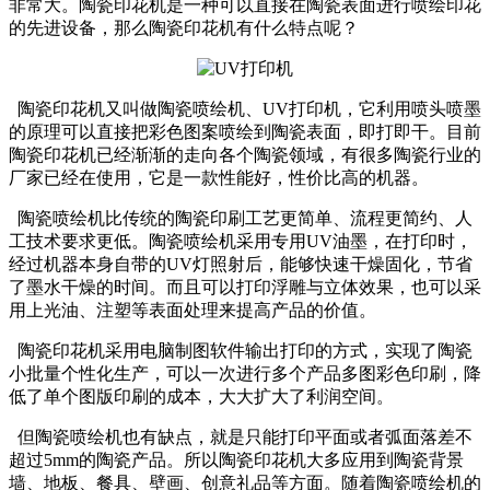
非常大。陶瓷印花机是一种可以直接在陶瓷表面进行喷绘印花
的先进设备，那么陶瓷印花机有什么特点呢？
陶瓷印花机又叫做陶瓷喷绘机、UV打印机，它利用喷头喷墨
的原理可以直接把彩色图案喷绘到陶瓷表面，即打即干。目前
陶瓷印花机已经渐渐的走向各个陶瓷领域，有很多陶瓷行业的
厂家已经在使用，它是一款性能好，性价比高的机器。
陶瓷喷绘机比传统的陶瓷印刷工艺更简单、流程更简约、人
工技术要求更低。陶瓷喷绘机采用专用UV油墨，在打印时，
经过机器本身自带的UV灯照射后，能够快速干燥固化，节省
了墨水干燥的时间。而且可以打印浮雕与立体效果，也可以采
用上光油、注塑等表面处理来提高产品的价值。
陶瓷印花机采用电脑制图软件输出打印的方式，实现了陶瓷
小批量个性化生产，可以一次进行多个产品多图彩色印刷，降
低了单个图版印刷的成本，大大扩大了利润空间。
但陶瓷喷绘机也有缺点，就是只能打印平面或者弧面落差不
超过5mm的陶瓷产品。所以陶瓷印花机大多应用到陶瓷背景
墙、地板、餐具、壁画、创意礼品等方面。随着陶瓷喷绘机的