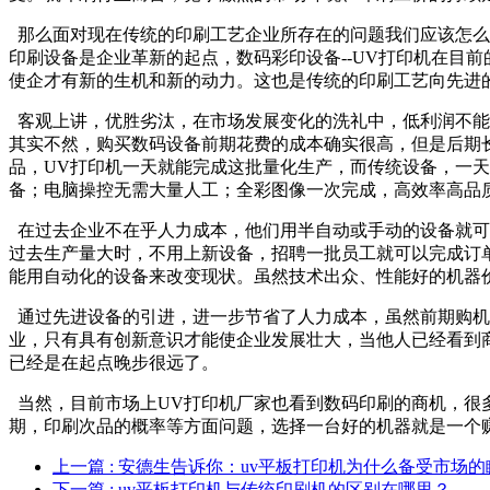
那么面对现在传统的印刷工艺企业所存在的问题我们应该怎么
印刷设备是企业革新的起点，数码彩印设备--UV打印机在目
使企才有新的生机和新的动力。这也是传统的印刷工艺向先进
客观上讲，优胜劣汰，在市场发展变化的洗礼中，低利润不能
其实不然，购买数码设备前期花费的成本确实很高，但是后期长
品，UV打印机一天就能完成这批量化生产，而传统设备，一天
备；电脑操控无需大量人工；全彩图像一次完成，高效率高品
在过去企业不在乎人力成本，他们用半自动或手动的设备就可
过去生产量大时，不用上新设备，招聘一批员工就可以完成订
能用自动化的设备来改变现状。虽然技术出众、性能好的机器
通过先进设备的引进，进一步节省了人力成本，虽然前期购机
业，只有具有创新意识才能使企业发展壮大，当他人已经看到
已经是在起点晚步很远了。
当然，目前市场上UV打印机厂家也看到数码印刷的商机，很
期，印刷次品的概率等方面问题，选择一台好的机器就是一个
上一篇
: 安德生告诉你：uv平板打印机为什么备受市场的
下一篇
: uv平板打印机与传统印刷机的区别在哪里？