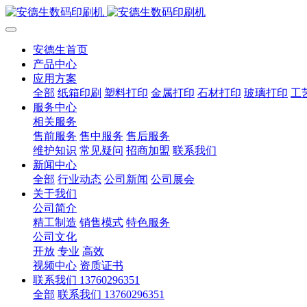
安德生首页
产品中心
应用方案
全部
纸箱印刷
塑料打印
金属打印
石材打印
玻璃打印
工
服务中心
相关服务
售前服务
售中服务
售后服务
维护知识
常见疑问
招商加盟
联系我们
新闻中心
全部
行业动态
公司新闻
公司展会
关于我们
公司简介
精工制造
销售模式
特色服务
公司文化
开放
专业
高效
视频中心
资质证书
联系我们 13760296351
全部
联系我们 13760296351