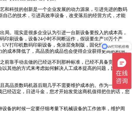
艺和科技的创新是一个企业发展的动力源泉，引进先进的数码
更新自己的技术，引进高效率设备，改变落后的经营方式，才能
出局。现实是很多企业认为引进一台新设备要投入的成本高，
印刷设备，设备24小时不间断运作，假设要生产10万个产
，UV打印机数码印刷设备，免涂层免制版，固化快无需干燥设
uv打印机价格
力的成本降低了，高品质的成品也会使得企业获得更高的利润。
之前靠手动去做的已经达不到那种标准，已经不具备竞争力。
会以其他的方式来考虑如何解决人工成本提高的问题，比如能不
且高品质数码机器后期几乎不需要维护成本的。作为一个企
伐已经迈定，日进斗金，您才开始发觉这商机值得把住的话，您
种设备的时候一定要仔细考量下机械设备的工作效率，维护周