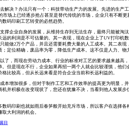
去解决？办法只有一个：科技带动生产力的发展。先进的生产工
前的市场上已经逐步抢占甚至是替代传统的市场，企业只有不断
的数码印刷工艺转变的必然趋势。
支撑企业自身的发展，从维持生存到无法生存，最终只能被淘汰
远的利润是不可估量的。其一表现，现在企业上了UV打印机数码
只能做2万个产品，并且还需要耗费大量的人工成本。其二表现
质；定位精确，废品率为零，降低生产成本。这不仅是人力、物
以了，而现在劳动力成本、行业的标准对工艺的要求越来越高，
单。但是现在不行，企业如果再招一两个人就会比较谨慎，他们
价格比较高，但从长远来看是符合企业当前和长远利益的。
成本增加很多，但对于制作工艺和工作效率的提高更为明显，并
商机并积极在改变现状了，您还在犹豫不决，当看到他人发展步
多数码印刷也就如雨后春笋般开始充斥市场，所以客户在选择各
赚取大利润的机会。
瞩目