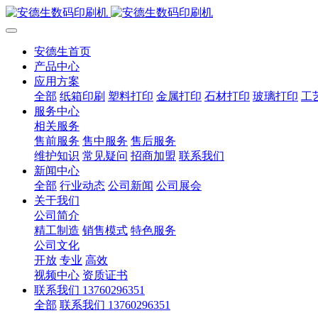
安德生首页
产品中心
应用方案
全部
纸箱印刷
塑料打印
金属打印
石材打印
玻璃打印
工
服务中心
相关服务
售前服务
售中服务
售后服务
维护知识
常见疑问
招商加盟
联系我们
新闻中心
全部
行业动态
公司新闻
公司展会
关于我们
公司简介
精工制造
销售模式
特色服务
公司文化
开放
专业
高效
视频中心
资质证书
联系我们 13760296351
全部
联系我们 13760296351