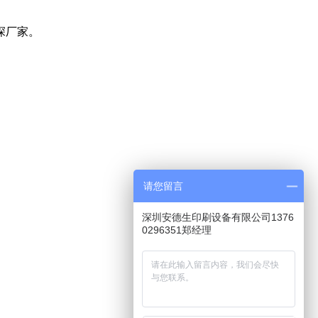
深厂家。
请您留言
深圳安德生印刷设备有限公司1376
0296351郑经理