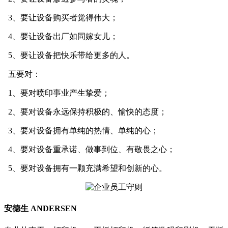
3、要让设备购买者觉得伟大；
4、要让设备出厂如同嫁女儿；
5、要让设备把快乐带给更多的人。
五要对：
1、要对喷印事业产生挚爱；
2、要对设备永远保持积极的、愉快的态度；
3、要对设备拥有单纯的热情、单纯的心；
4、要对设备重承诺、做事到位、有敬畏之心；
5、要对设备拥有一颗充满希望和创新的心。
安德生 ANDERSEN