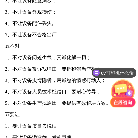
2、不让设备随意摆放；
3、不让设备外观损伤；
4、不让设备配件丢失。
5、不让设备不合格出厂；
五不对：
1、不对设备问题生气，真诚化解一切；
2、不对设备投诉找理由，要把抱怨当作机会；
uv打印机什么价
3、不对设备实情隐瞒，用诚恳的情感打动人；
4、不对设备人员技术找借口，要耐心传导；
5、不对设备生产找原因，要提供有效解决方案。
五要让：
1、要让设备质量去说话；
2、要让设备渗透参与者的灵魂；