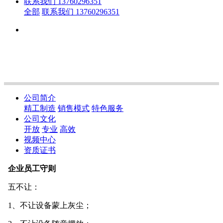
联系我们 13760296351
全部
联系我们 13760296351
公司简介
精工制造
销售模式
特色服务
公司文化
开放
专业
高效
视频中心
资质证书
企业员工守则
五不让：
1、不让设备蒙上灰尘；