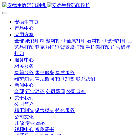
安德生首页
产品中心
应用方案
全部
纸箱印刷
塑料打印
金属打印
石材打印
玻璃打印
工
艺品打印
亚克力打印
背景墙打印
手机壳打印
广告标牌
打印
服务中心
相关服务
售前服务
售中服务
售后服务
维护知识
常见疑问
招商加盟
联系我们
新闻中心
全部
行业动态
公司新闻
公司展会
关于我们
公司简介
精工制造
销售模式
特色服务
公司文化
开放
专业
高效
视频中心
资质证书